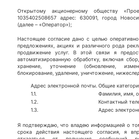
Открытому акционерному обществу «Прое
1035402508657 адрес: 630091, город Новоси
(далее – «Оператор»);
Настоящее согласие дано с целью оперативно
предложениях, акциях и различного рода рек
продвижение услуг. В этой связи я предос
автоматизированную обработку, включая сбор,
хранение, уточнение (обновление, измене
блокирование, удаление, уничтожение, нижесл
Адрес электронной почты.
Общие категори
1.1.
Фамилия, имя, о
1.2.
Контактный тел
1.3.
Адрес электрон
Я подтверждаю, что владею информацией о том
срока действия настоящего согласия, я вп
отказаться от получения сообщений р