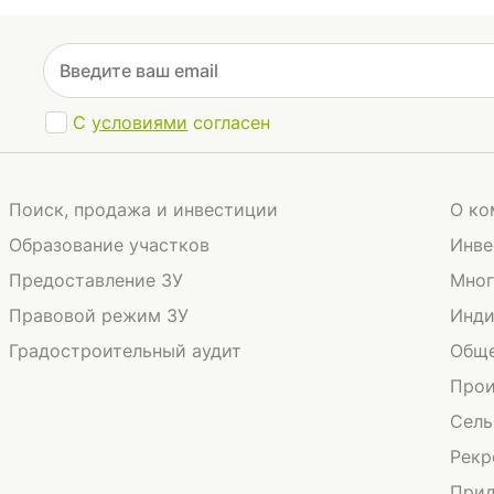
С
условиями
согласен
Поиск, продажа и инвестиции
О ко
Образование участков
Инве
Предоставление ЗУ
Мног
Правовой режим ЗУ
Инди
Градостроительный аудит
Обще
Прои
Сель
Рекр
Прид