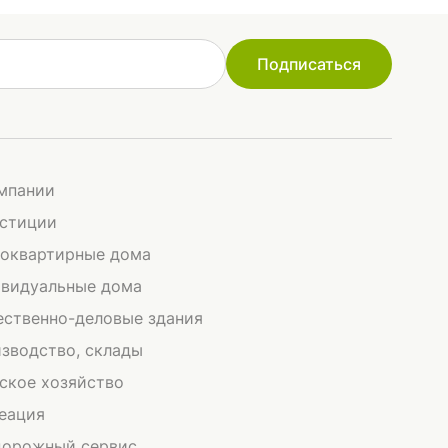
Подписаться
мпании
стиции
оквартирные дома
видуальные дома
ственно-деловые здания
зводство, склады
ское хозяйство
еация
орожный сервис