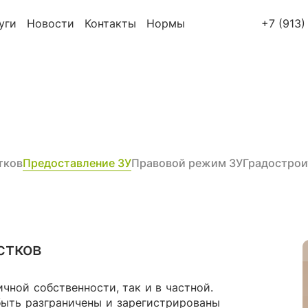
уги
Новости
Контакты
Нормы
+7 (913)
тков
Предоставление ЗУ
Правовой режим ЗУ
Градострои
стков
ичной собственности, так и в частной.
быть разграничены и зарегистрированы